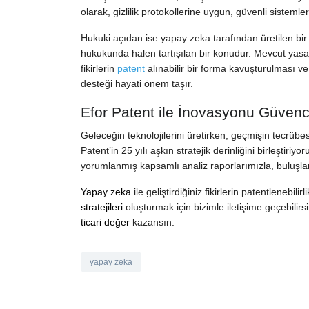
olarak, gizlilik protokollerine uygun, güvenli sisteml
Hukuki açıdan ise yapay zeka tarafından üretilen bir 
hukukunda halen tartışılan bir konudur. Mevcut yasal
fikirlerin
patent
alınabilir bir forma kavuşturulması ve
desteği hayati önem taşır.
Efor Patent ile İnovasyonu Güvenc
Geleceğin teknolojilerini üretirken, geçmişin tecrüb
Patent’in 25 yılı aşkın stratejik derinliğini birleştiri
yorumlanmış kapsamlı analiz raporlarımızla, buluşların
Yapay zeka
ile geliştirdiğiniz fikirlerin patentlenebi
stratejileri
oluşturmak için bizimle iletişime geçebilirsin
ticari değer
kazansın.
yapay zeka