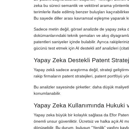
zeka bu süreci semantik ve vektörel arama yöntemleriy
terimlerle ifade edilmiş benzer buluşları kaçırabilir
Bu sayede diller arası kavramsal eşleşme yaparak kür
Sadece metin değil, görsel analizde de yapay zeka 
dokümanlarındaki teknik şemaları ve akış diyagramla
patentleri saniyeler içinde bulabilir. Ayrıca rakipler
gücünü test etmek için AI destekli atıf analizleri (citat
Yapay Zeka Destekli Patent Strate
Yapay zekâ sadece araştırma değil, strateji geliştirm
rakip firmaların patent stratejileri, patent portföyü yö
Bu analizler sayesinde şirketler: daha düşük maliy
konumlanabilir.
Yapay Zeka Kullanımında Hukuki v
Yapay zeka büyük bir kolaylık sağlasa da Efor Patent
önemli unsur güvenliktir. Ücretsiz ve halka açık AI mo
dönüşebilir. Bu durum, buluşun “Yenilik” vasfını kay