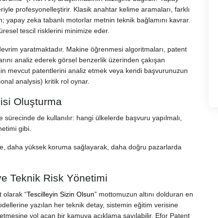
le profesyonelleştirir. Klasik anahtar kelime aramaları, farklı
ken; yapay zeka tabanlı motorlar metnin teknik bağlamını kavrar.
esel tescil risklerini minimize eder.
devrim yaratmaktadır. Makine öğrenmesi algoritmaları, patent
rını analiz ederek görsel benzerlik üzerinden çakışan
inizin mevcut patentlerini analiz etmek veya kendi başvurunuzun
ional analysis) kritik rol oynar.
jisi Oluşturma
e sürecinde de kullanılır: hangi ülkelerde başvuru yapılmalı,
netimi gibi.
etle, daha yüksek koruma sağlayarak, daha doğru pazarlarda
e Teknik Risk Yönetimi
 olarak “
Tescilleyin Sizin Olsun
” mottomuzun altını dolduran en
dellerine yazılan her teknik detay, sistemin eğitim verisine
betmesine yol açan bir kamuya açıklama sayılabilir. Efor Patent