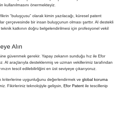
erin kullanılmasını önermekteyiz.
fikrin “buluşçusu” olarak kimin yazılacağı, küresel patent
ar çerçevesinde bir insan buluşçunun olması şarttır. AI destekli
 teknik katkının doğru belgelendirilmesi için profesyonel vekil
eye Alın
esine güvenmek gerekir. Yapay zekanın sunduğu hız ile Efor
yoruz. AI araçlarıyla desteklenmiş ve uzman vekillerimiz tarafından
ızın tescil edilebilirliğini en üst seviyeye çıkarıyoruz.
lirlik kriterlerine uygunluğunu değerlendirmek ve
global koruma
iz. Fikirleriniz teknolojiyle gelişsin,
Efor Patent
ile tescillenip