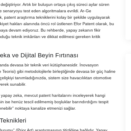
eğiştiriyor. Artık bir buluşun ortaya çıkış süreci aylar süren
e senaryoyu test eden algoritmalara evrildi.
Ar-Ge
 patent araştırma tekniklerini kolay bir şekilde uygulayarak
kiyet hakları alanında öncü rol üstlenen Efor Patent olarak, bu
tmaya devam ediyoruz. Bu rehberde, yapay zekanın fikir
uğu teknik imkânları ve dikkat edilmesi gereken kritik
ka ve Dijital Beyin Fırtınası
anda devasa bir teknik veri kütüphanesidir. İnovasyon
eorisi) gibi metodolojilerle birleştiğinde devasa bir güç haline
k çelişkiyi tanımladığınızda, sistem size havacılıktan otomotive
erek sunabilir.
 yapay zeka, mevcut patent haritalarını inceleyerek hangi
nin ise henüz tescil edilmemiş boşluklar barındırdığını tespit
enebilir” noktaya kanalize etmenizi sağlar.
Teknikleri
rumu” (Prior Art) araştırmasının titizliğine bağlıdır. Yapay