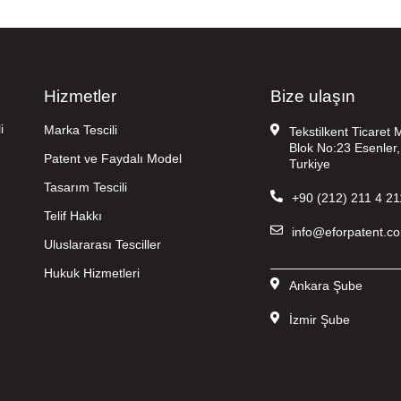
Hizmetler
Bize ulaşın
i
Marka Tescili
Tekstilkent Ticaret
Blok No:23 Esenler,
Patent ve Faydalı Model
Turkiye
Tasarım Tescili
+90 (212) 211 4 21
Telif Hakkı
info@eforpatent.c
Uluslararası Tesciller
——————————
Hukuk Hizmetleri
Ankara Şube
İzmir Şube