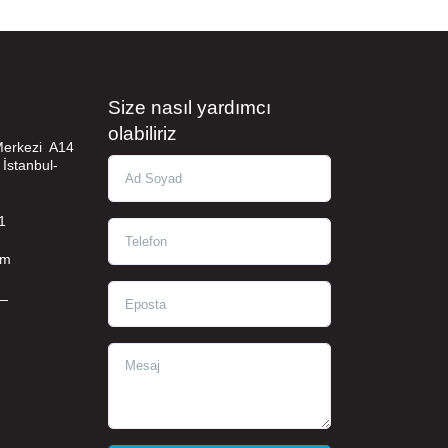
Size nasıl yardımcı
olabiliriz
 Merkezi A14
 İstanbul-
Ad Soyad
1
Telefon
om
Eposta
—
Mesaj