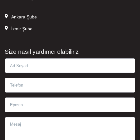
———————————
Ankara Şube
İzmir Şube
Size nasıl yardımcı olabiliriz
Ad Soyad
Telefon
Eposta
Mesaj