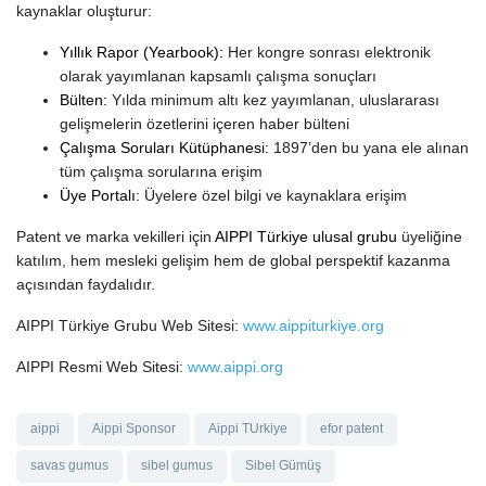
kaynaklar oluşturur:
Yıllık Rapor (Yearbook):
Her kongre sonrası elektronik
olarak yayımlanan kapsamlı çalışma sonuçları
Bülten:
Yılda minimum altı kez yayımlanan, uluslararası
gelişmelerin özetlerini içeren haber bülteni
Çalışma Soruları Kütüphanesi:
1897’den bu yana ele alınan
tüm çalışma sorularına erişim
Üye Portalı:
Üyelere özel bilgi ve kaynaklara erişim
Patent ve marka vekilleri için
AIPPI Türkiye ulusal grubu
üyeliğine
katılım, hem mesleki gelişim hem de global perspektif kazanma
açısından faydalıdır.
AIPPI Türkiye Grubu Web Sitesi:
www.aippiturkiye.org
AIPPI Resmi Web Sitesi:
www.aippi.org
aippi
Aippi Sponsor
Aippi TUrkiye
efor patent
savas gumus
sibel gumus
Sibel Gümüş