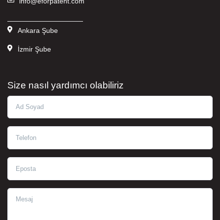
info@eforpatent.com
———————————
Ankara Şube
İzmir Şube
Size nasıl yardımcı olabiliriz
Ad Soyad
Telefon
Eposta
Mesaj