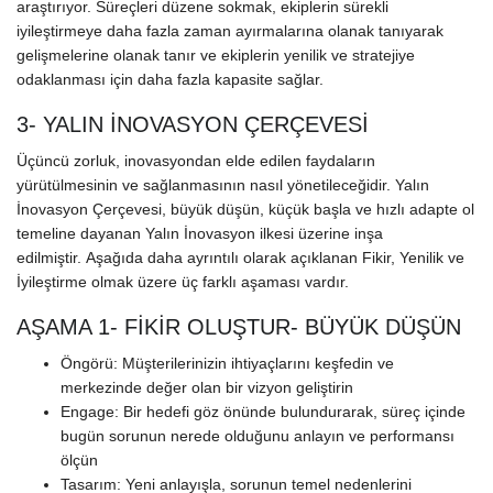
araştırıyor. Süreçleri düzene sokmak, ekiplerin sürekli
iyileştirmeye daha fazla zaman ayırmalarına olanak tanıyarak
gelişmelerine olanak tanır ve ekiplerin yenilik ve stratejiye
odaklanması için daha fazla kapasite sağlar.
3- YALIN İNOVASYON ÇERÇEVESİ
Üçüncü zorluk, inovasyondan elde edilen faydaların
yürütülmesinin ve sağlanmasının nasıl yönetileceğidir. Yalın
İnovasyon Çerçevesi, büyük düşün, küçük başla ve hızlı adapte
ol
temeline dayanan Yalın İnovasyon ilkesi üzerine inşa
edilmiştir.
Aşağıda daha ayrıntılı olarak açıklanan Fikir, Yenilik ve
İyileştirme olmak üzere üç farklı aşaması vardır.
AŞAMA 1- FİKİR OLUŞTUR- BÜYÜK DÜŞÜN
Öngörü: Müşterilerinizin ihtiyaçlarını keşfedin ve
merkezinde değer olan bir vizyon geliştirin
Engage: Bir hedefi göz önünde bulundurarak, süreç içinde
bugün sorunun nerede olduğunu anlayın ve performansı
ölçün
Tasarım: Yeni anlayışla, sorunun temel nedenlerini