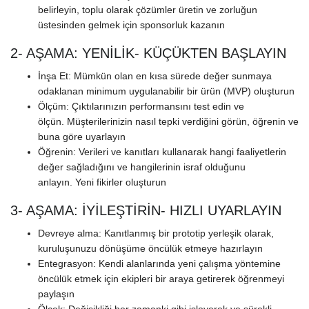
belirleyin, toplu olarak çözümler üretin ve zorluğun
üstesinden gelmek için sponsorluk kazanın
2- AŞAMA: YENİLİK- KÜÇÜKTEN BAŞLAYIN
İnşa Et: Mümkün olan en kısa sürede değer sunmaya
odaklanan minimum uygulanabilir bir ürün (MVP) oluşturun
Ölçüm: Çıktılarınızın performansını test edin ve
ölçün. Müşterilerinizin nasıl tepki verdiğini görün, öğrenin ve
buna göre uyarlayın
Öğrenin: Verileri ve kanıtları kullanarak hangi faaliyetlerin
değer sağladığını ve hangilerinin israf olduğunu
anlayın. Yeni fikirler oluşturun
3- AŞAMA: İYİLEŞTİRİN- HIZLI UYARLAYIN
Devreye alma: Kanıtlanmış bir prototip yerleşik olarak,
kuruluşunuzu dönüşüme öncülük etmeye hazırlayın
Entegrasyon: Kendi alanlarında yeni çalışma yöntemine
öncülük etmek için ekipleri bir araya getirerek öğrenmeyi
paylaşın
Ölçek: Değişikliği her zamanki gibi işleyerek ve sürekli