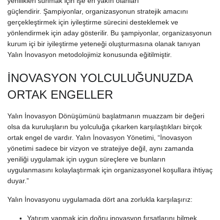
yenilikleri sunmak için işe en yakın olanları
güçlendirir. Şampiyonlar, organizasyonun stratejik amacını
gerçekleştirmek için iyileştirme sürecini desteklemek ve
yönlendirmek için aday gösterilir. Bu şampiyonlar, organizasyonun
kurum içi bir iyileştirme yeteneği oluşturmasına olanak tanıyan
Yalın İnovasyon metodolojimiz konusunda eğitilmiştir.
İNOVASYON YOLCULUĞUNUZDA
ORTAK ENGELLER
Yalın İnovasyon Dönüşümünü başlatmanın muazzam bir değeri
olsa da kuruluşların bu yolculuğa çıkarken karşılaştıkları birçok
ortak engel de vardır. Yalın İnovasyon Yönetimi, “İnovasyon
yönetimi sadece bir vizyon ve stratejiye değil, aynı zamanda
yeniliği uygulamak için uygun süreçlere ve bunların
uygulanmasını kolaylaştırmak için organizasyonel koşullara ihtiyaç
duyar.”
Yalın İnovasyonu uygulamada dört ana zorlukla karşılaşırız:
Yatırım yapmak için doğru inovasyon fırsatlarını bilmek