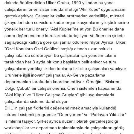
dalında ödüllendirilen Ülker Grubu, 1990 yılından bu yana
çalışanlarını öneri sistemine dahil ettiği “Akıl Küpü” uygulamasını
gerçekleştiriyor. Çalışanlar kalite artırmadan verimliliğe, müşteri
şikayetlerinden servislere kadar organizasyonların iyileştirilmesine
yönelik her türlü öneriyi “Akıl Küpleri”ne atıyor. Bu öneriler daha
sonra değerlendirme kurullarında tartışılıyor. Ve önerinin şirkete
sağlayacağı katkıya göre çalışanlar ödüllendiriliyor. Ayrıca, Ülker,
“Özel Konulara Özel Ödüller” başlığı altında uzun soluklu
çalışmalar da sürdürüyor. Bu çalışmalar için yönetim takımı
tarafından her 3 ayda bir konu başlıkları belirleniyor ve tüm
çalışanların yenilikçi fikirleri toplanıp fizibilite çalışmaları yapılıyor.
Ürünlerle ilgili inovatif çalışmalar, Ar-Ge ve pazarlama
departmanları tarafından koordine ediliyor. Örneğin, “Biskrem
Dolgu Çubuk” bir çalışan önerisi. Öneri sistemleri kapsamında,
“Akıl Küpü” ve “Ülker Gelişme Grupları” gibi uygulamalarla
çalışanlar da sisteme dahil oluyor.
DHL’ in çalışan fikirlerini değerlendirmek amacıyla kullandığı
intranet sistemli programlar “Öneriyorum” ve “Parlayan Yıldızlar”
isimlerini taşıyor. Şirket ayrıca düzenli olarak gerçekleştirdiği
workshop’ lar ve departman toplantılarıyla da çalışanların görüş