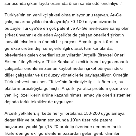
sonucunda çıkan fayda oranında öneri sahibi ödüllendiriliyor.”
Türkiye’nin en yenilikçi şirketi olma misyonunu taşıyan, Ar-Ge
çalışmalarına yıllık olarak ayırdığı 70-100 milyon civarında
bütçeyle Türkiye’de en çok patent ve Ar-Ge merkezine sahip olan
şirket ünvanını elde eden Arçelik’te de çalışan önerileri şirketin
inovatif felsefesinin önemli bir parçası. Arçelik, gerek üretim
gerekse üretim dışı süreçlerle ilgili olarak tüm konularda,
bireylerden gelen önerileri uzun yıllardır “Arçelik Bireysel Öneri
Sistemi” ile yönetiyor. “Fikir Bankası” isimli intranet uygulaması ile
çalışanlar önerilerini zaman kaybetmeden şirket bünyesindeki
diğer çalışanlar ve üst düzey yöneticilerle paylaşabiliyor. Örneğin,
Türk kahvesi makinesi “Telve”nin üretimiyle ilgili ilk öneriler, bu
platform aracılığıyla gelmiştir. Arçelik, yaratıcı problem çözme ve
yenilikçi özelliklerin ürüne kazandırılması amacıyla öneri sistemleri
dışında farklı teknikler de uyguluyor.
Arçelik yetkilileri, şirkette her yıl ortalama 150-200 uygulamaya
değer fikir ve bunların sonucunda 10’un üzerinde patent
başvurusu yapıldığını;15-20 prototip üzerinde denenen farklı
fikirlerden gerekli görülenlerin pazardan gelen geribildirimler