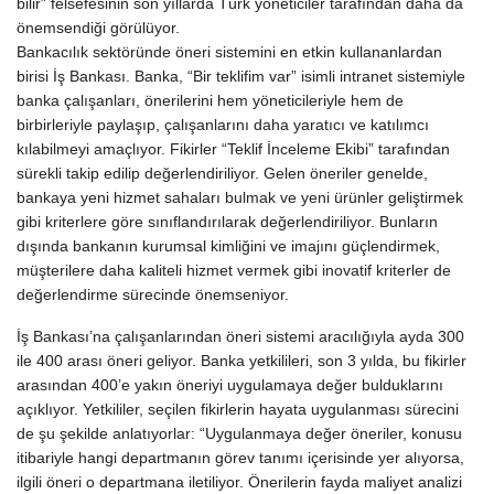
bilir” felsefesinin son yıllarda Türk yöneticiler tarafından daha da
önemsendiği görülüyor.
Bankacılık sektöründe öneri sistemini en etkin kullananlardan
birisi İş Bankası. Banka, “Bir teklifim var” isimli intranet sistemiyle
banka çalışanları, önerilerini hem yöneticileriyle hem de
birbirleriyle paylaşıp, çalışanlarını daha yaratıcı ve katılımcı
kılabilmeyi amaçlıyor. Fikirler “Teklif İnceleme Ekibi” tarafından
sürekli takip edilip değerlendiriliyor. Gelen öneriler genelde,
bankaya yeni hizmet sahaları bulmak ve yeni ürünler geliştirmek
gibi kriterlere göre sınıflandırılarak değerlendiriliyor. Bunların
dışında bankanın kurumsal kimliğini ve imajını güçlendirmek,
müşterilere daha kaliteli hizmet vermek gibi inovatif kriterler de
değerlendirme sürecinde önemseniyor.
İş Bankası’na çalışanlarından öneri sistemi aracılığıyla ayda 300
ile 400 arası öneri geliyor. Banka yetkilileri, son 3 yılda, bu fikirler
arasından 400’e yakın öneriyi uygulamaya değer bulduklarını
açıklıyor. Yetkililer, seçilen fikirlerin hayata uygulanması sürecini
de şu şekilde anlatıyorlar: “Uygulanmaya değer öneriler, konusu
itibariyle hangi departmanın görev tanımı içerisinde yer alıyorsa,
ilgili öneri o departmana iletiliyor. Önerilerin fayda maliyet analizi