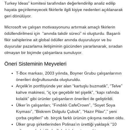
Turkey Ideas” komitesi tarafından değerlendirilip analiz edilip
hayata geçirilemeyecek fikirlerle ilgili kişiye nedenleri açıklanarak
geri dönülüyor.
Microsoft ve çalışan motivasyonunu artırmak amaçlı fikirlerin
ödüllendirilmesi için “anında takdir süreci” ni oluşturdu. Başarılı
fikir sahiplerine ait global ödüller anında duyuruluyor ve bu
duyurular pazarlama iletişiminin gücünden yararlanarak, sıradan
olmayan bir biçimde çalışanlara sunuluyor.
Öneri Sisteminin Meyveleri
T-Box markası, 2003 yılında, Boyner Grubu çalışanlarının
önerileri doğrultusunda oluşturuldu.
Arçelik’in portföyünde yer alan “kartuşlu buzmatik”, “Telve”
kahve makinesi, “iç içe geçebilir tel şişelik”, “kapı rafında
kolalık” gibi ürünler çalışanların önerileri ile geliştirildi.
Ülker’in çalışanları; “Fındıklı CafeCrown”, “Soyet Soya
Kıyması”, “Biskrem Dolgulu Çubuk”, “Hazır Pilav”,” yeni
çorba çeşitleri” vb. birçok farklı ürünün çıkışına neden oldu.
Ülker grup şirketlerinden Polinas’ın ürettiği yaklaşık “10