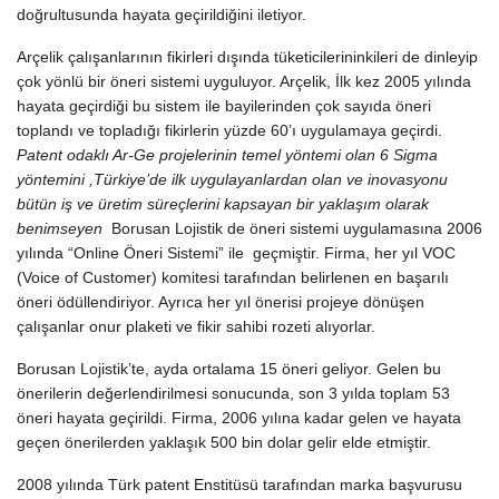
doğrultusunda hayata geçirildiğini iletiyor.
Arçelik çalışanlarının fikirleri dışında tüketicilerininkileri de dinleyip
çok yönlü bir öneri sistemi uyguluyor. Arçelik, İlk kez 2005 yılında
hayata geçirdiği bu sistem ile bayilerinden çok sayıda öneri
toplandı ve topladığı fikirlerin yüzde 60’ı uygulamaya geçirdi.
Patent odaklı Ar-Ge projelerinin temel yöntemi olan
6 Sigma
yöntemini ,Türkiye’de ilk uygulayanlardan olan ve inovasyonu
bütün iş ve üretim süreçlerini kapsayan bir yaklaşım olarak
benimseyen
Borusan Lojistik de öneri sistemi uygulamasına 2006
yılında “Online Öneri Sistemi” ile geçmiştir. Firma, her yıl VOC
(Voice of Customer) komitesi tarafından belirlenen en başarılı
öneri ödüllendiriyor. Ayrıca her yıl önerisi projeye dönüşen
çalışanlar onur plaketi ve fikir sahibi rozeti alıyorlar.
Borusan Lojistik’te, ayda ortalama 15 öneri geliyor. Gelen bu
önerilerin değerlendirilmesi sonucunda, son 3 yılda toplam 53
öneri hayata geçirildi. Firma, 2006 yılına kadar gelen ve hayata
geçen önerilerden yaklaşık 500 bin dolar gelir elde etmiştir.
2008 yılında Türk patent Enstitüsü tarafından marka başvurusu