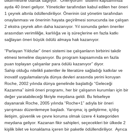
bildirmesine olanak sağlıyor. “Öneriyorum” sistemi kapsamında
ayda 40 öneri geliyor. Yöneticiler tarafından kabul edilen her öneri
1 çeyrek altınla ödüllendiriliyor. Önerinin üst yönetim tarafından
onaylanması ve önerinin hayata geçirilmesi sonucunda ise çalışan
2 ekstra çeyrek altın daha kazanıyor. Yıl sonunda gelen öneriler
arasından verimliliğe, karlılığa ve iş süreçlerine en fazla katkı
sağlayan öneri büyük ödülü almaya hak kazanıyor.
“Parlayan Yıldızlar” öneri sistemi ise çalışanların birbirini takdir
etmesi temeline dayanıyor. Bu program kapsamında en fazla
puan toplayan çalışanlar para ödülü kazanıyor” diyor.
Sahip olduğu nitelikli patentler ile literatüre sağladığı katkılar ve
inovatif uygulamalarıyla dünya devleri arasında yerini koruyan
Roche, 2002 yılında dünya genelinde başlattığı “Geleceği
Kazanma” isimli öneri programı, her bir çalışanın kurumları için bir
değer yaratabileceği fikriyle meydana geldi. Bu felsefeye
dayanarak Roche, 2005 yılında “Roche+1” adıyla bir öneri
yarışması düzenlemeye başladı. Yarışma; iş geliştirme, iç/dış
iletişim, güvenlik ve çevre koruma olmak üzere 4 kategoriden
meydana geliyor. Kazanan fikir sahipleri, seçecekleri bir ülkede 2
kişilik bilet ve konaklama içeren bir paketle ödüllendiriliyor. Ayrıca