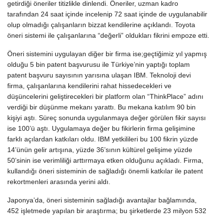
getirdiği öneriler titizlikle dinlendi. Öneriler, uzman kadro
tarafından 24 saat içinde incelenip 72 saat içinde de uygulanabilir
olup olmadığı çalışanların bizzat kendilerine açıklandı. Toyota
öneri sistemi ile çalışanlarına “değerli” oldukları fikrini empoze etti.
Öneri sistemini uygulayan diğer bir firma ise;geçtiğimiz yıl yapmış
olduğu 5 bin patent başvurusu ile Türkiye’nin yaptığı toplam
patent başvuru sayısının yarısına ulaşan IBM. Teknoloji devi
firma, çalışanlarına kendilerini rahat hissedecekleri ve
düşüncelerini geliştirecekleri bir platform olan “ThinkPlace” adını
verdiği bir düşünme mekanı yarattı. Bu mekana katılım 90 bin
kişiyi aştı. Süreç sonunda uygulanmaya değer görülen fikir sayısı
ise 100’ü aştı. Uygulamaya değer bu fikirlerin firma gelişimine
farklı açılardan katkıları oldu. IBM yetkilileri bu 100 fikrin yüzde
14’ünün gelir artışına, yüzde 36’sının kültürel gelişime yüzde
50’sinin ise verimliliği arttırmaya etken olduğunu açıkladı. Firma,
kullandığı öneri sisteminin de sağladığı önemli katkılar ile patent
rekortmenleri arasında yerini aldı.
Japonya’da, öneri sisteminin sağladığı avantajlar bağlamında,
452 işletmede yapılan bir araştırma; bu şirketlerde 23 milyon 532