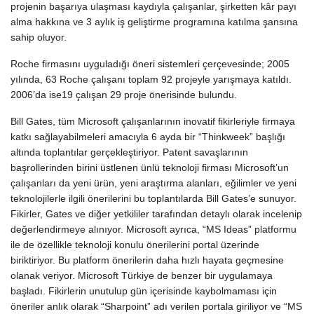
projenin başarıya ulaşması kaydıyla çalışanlar, şirketten kâr payı
alma hakkına ve 3 aylık iş geliştirme programına katılma şansına
sahip oluyor.
Roche firmasını uyguladığı öneri sistemleri çerçevesinde; 2005
yılında, 63 Roche çalışanı toplam 92 projeyle yarışmaya katıldı.
2006’da ise19 çalışan 29 proje önerisinde bulundu.
Bill Gates, tüm Microsoft çalışanlarının inovatif fikirleriyle firmaya
katkı sağlayabilmeleri amacıyla 6 ayda bir “Thinkweek” başlığı
altında toplantılar gerçekleştiriyor. Patent savaşlarının
başrollerinden birini üstlenen ünlü teknoloji firması Microsoft’un
çalışanları da yeni ürün, yeni araştırma alanları, eğilimler ve yeni
teknolojilerle ilgili önerilerini bu toplantılarda Bill Gates’e sunuyor.
Fikirler, Gates ve diğer yetkililer tarafından detaylı olarak incelenip
değerlendirmeye alınıyor. Microsoft ayrıca, “MS Ideas” platformu
ile de özellikle teknoloji konulu önerilerini portal üzerinde
biriktiriyor. Bu platform önerilerin daha hızlı hayata geçmesine
olanak veriyor. Microsoft Türkiye de benzer bir uygulamaya
başladı. Fikirlerin unutulup gün içerisinde kaybolmaması için
öneriler anlık olarak “Sharpoint” adı verilen portala giriliyor ve “MS