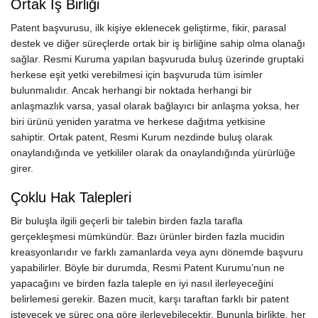
Ortak İş Birliği
Patent başvurusu, ilk kişiye eklenecek geliştirme, fikir, parasal
destek ve diğer süreçlerde ortak bir iş birliğine sahip olma olanağı
sağlar. Resmi Kuruma yapılan başvuruda buluş üzerinde gruptaki
herkese eşit yetki verebilmesi için başvuruda tüm isimler
bulunmalıdır. Ancak herhangi bir noktada herhangi bir
anlaşmazlık varsa, yasal olarak bağlayıcı bir anlaşma yoksa, her
biri ürünü yeniden yaratma ve herkese dağıtma yetkisine
sahiptir. Ortak patent, Resmi Kurum nezdinde buluş olarak
onaylandığında ve yetkililer olarak da onaylandığında yürürlüğe
girer.
Çoklu Hak Talepleri
Bir buluşla ilgili geçerli bir talebin birden fazla tarafla
gerçekleşmesi mümkündür. Bazı ürünler birden fazla mucidin
kreasyonlarıdır ve farklı zamanlarda veya aynı dönemde başvuru
yapabilirler. Böyle bir durumda, Resmi Patent Kurumu’nun ne
yapacağını ve birden fazla taleple en iyi nasıl ilerleyeceğini
belirlemesi gerekir. Bazen mucit, karşı taraftan farklı bir patent
isteyecek ve süreç ona göre ilerleyebilecektir. Bununla birlikte, her