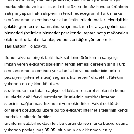
Daha ayrıntılı açıklamak gerekirse; kendi ürettiği malların aynı
marka altında ve bu e-ticaret sitesi üzerinde söz konusu ürünlerin
satışını yapan hak sahiplerinin tercih edeceği sınıf Türk marka
sınıflandırma sisteminde yer alan ‘’
müşterilerin malları elverişli bir
şekilde görmesi ve satın alması için malların bir araya getirilmesi
hizmetleri (belirtilen hizmetler perakende, toptan satış mağazaları,
elektronik ortamlar, katalog ve benzeri diğer yöntemler ile
sağlanabilir)
’’ olacaktır.
Bunun aksine, birçok farklı hak sahibine ürünlerinin satışı için
imkan veren e-ticaret sitelerinin tercih etmesi gereken sınıf Türk
sınıflandırma sisteminde yer alan ‘’alıcı ve satıcılar için online
pazaryeri (internet sitesi) sağlama hizmetleri’’ olacaktır. Nitekim
yukarıda da açıklandığı üzere
söz konusu markalar, sağlıyor oldukları e-ticaret siteleri ile kendi
ürünlerini değil farklı satıcıların ürünlerinin satıldığı internet
sitesinin sağlanması hizmetini vermektedirler. Fakat sektörde
örnekleri görüldüğü üzere bu tip e-ticaret internet sitelerinin kendi
markaları altında üretilen
ürünlerini satabilmektedirler; bu durumda ise marka başvurusuna
yukarıda paylaşılmış
35.05.
alt sınıfın da eklenmesi en iyi