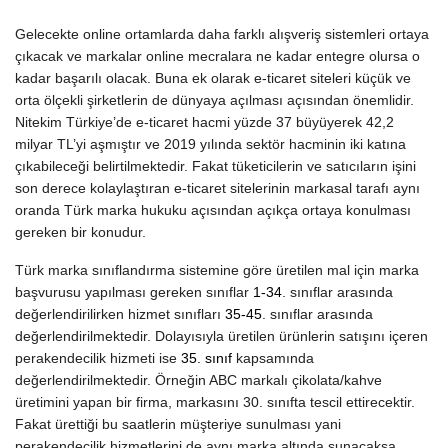
Gelecekte online ortamlarda daha farklı alışveriş sistemleri ortaya
çıkacak ve markalar online mecralara ne kadar entegre olursa o
kadar başarılı olacak. Buna ek olarak e-ticaret siteleri küçük ve
orta ölçekli şirketlerin de dünyaya açılması açısından önemlidir.
Nitekim Türkiye’de e-ticaret hacmi yüzde 37 büyüyerek 42,2
milyar TL’yi aşmıştır ve 2019 yılında sektör hacminin iki katına
çıkabileceği belirtilmektedir. Fakat tüketicilerin ve satıcıların işini
son derece kolaylaştıran e-ticaret sitelerinin markasal tarafı aynı
oranda Türk marka hukuku açısından açıkça ortaya konulması
gereken bir konudur.
Türk marka sınıflandırma sistemine göre üretilen mal için marka
başvurusu yapılması gereken sınıflar
1-34
. sınıflar arasında
değerlendirilirken hizmet sınıfları
35-45
. sınıflar arasında
değerlendirilmektedir. Dolayısıyla üretilen ürünlerin satışını içeren
perakendecilik hizmeti ise
35. sınıf
kapsamında
değerlendirilmektedir. Örneğin ABC markalı çikolata/kahve
üretimini yapan bir firma, markasını 30. sınıfta tescil ettirecektir.
Fakat ürettiği bu saatlerin müşteriye sunulması yani
perakendecilik hizmetlerini de aynı marka altında sunacaksa,