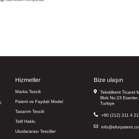
Hizmetler
Bize ulaşın
Marka Tescili
Tekstilkent Ticaret
Blok No:23 Esenler,
Patent ve Faydalı Model
i
Turkiye
Tasarım Tescili
+90 (212) 211 4 21
Telif Hakkı
info@eforpatent.c
Uluslararası Tesciller