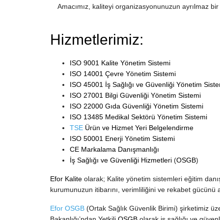
Amacımız, kaliteyi organizasyonunuzun ayrılmaz bir p
Hizmetlerimiz:
ISO 9001 Kalite Yönetim Sistemi
ISO 14001 Çevre Yönetim Sistemi
ISO 45001 İş Sağlığı ve Güvenliği Yönetim Siste
ISO 27001 Bilgi Güvenliği Yönetim Sistemi
ISO 22000 Gıda Güvenliği Yönetim Sistemi
ISO 13485 Medikal Sektörü Yönetim Sistemi
TSE
Ürün ve Hizmet Yeri Belgelendirme
ISO 50001 Enerji Yönetim Sistemi
CE Markalama Danışmanlığı
İş Sağlığı ve Güvenliği Hizmetleri
(
OSGB
)
Efor Kalite
olarak; Kalite yönetim sistemleri eğitim danı
kurumunuzun itibarını, verimliliğini ve rekabet gücünü 
Efor OSGB
(Ortak Sağlık Güvenlik Birimi) şirketimiz 
Bakanlığı’ndan Yetkili
OSGB
olarak iş sağlığı ve güvenl