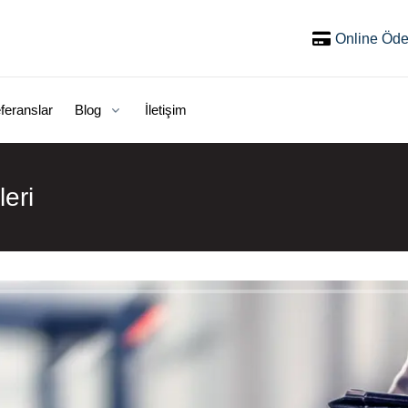
Online Öd
feranslar
Blog
İletişim
eri