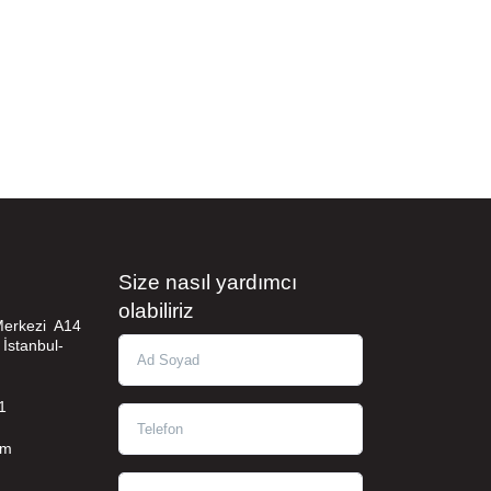
Size nasıl yardımcı
olabiliriz
 Merkezi A14
 İstanbul-
Ad Soyad
1
Telefon
om
Eposta