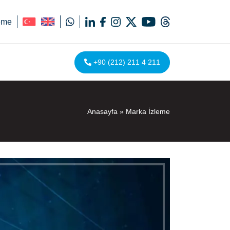
eme
+90 (212) 211 4 211
Anasayfa
»
Marka İzleme