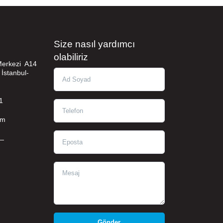
Size nasıl yardımcı
olabiliriz
 Merkezi A14
 İstanbul-
Ad Soyad
1
Telefon
om
Eposta
—
Mesaj