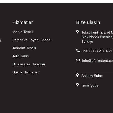
Hizmetler
Bize ulaşın
Marka Tescili
Tekstilkent Ticaret
Blok No:23 Esenler,
Patent ve Faydalı Model
i
Turkiye
Tasarım Tescili
+90 (212) 211 4 21
Telif Hakkı
info@eforpatent.c
Uluslararası Tesciller
——————————
Hukuk Hizmetleri
Ankara Şube
İzmir Şube