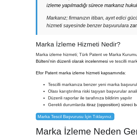
izleme yapılmadığı sürece markanız hukuki 
Markanız; firmanızın itibarı, ayırt edici gü
hizmeti sayesinde benzer başvurulara
zam
Marka İzleme Hizmeti Nedir?
Marka izleme hizmeti; Türk Patent ve Marka Kurumu
Bülteni’nin düzenli olarak incelenmesi
ve tescilli mar
Efor Patent marka izleme hizmeti kapsamında:
Tescilli markanıza benzer yeni marka başvurula
Olası karıştırılma riski taşıyan başvurular anali
Düzenli raporlar ile tarafınıza bildirim yapılır
Gerekli durumlarda
itiraz (opposition) süreci ba
Marka Tescil Başvurusu İçin Tıklayınız.
Marka İzleme Neden Ger