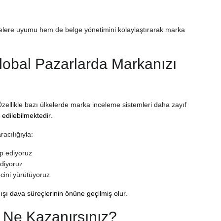
relere uyumu hem de belge yönetimini kolaylaştırarak marka
lobal Pazarlarda Markanızı
 Özellikle bazı ülkelerde marka inceleme sistemleri daha zayıf
 edilebilmektedir
.
acılığıyla:
ip ediyoruz
ediyoruz
ürecini yürütüyoruz
dışı dava süreçlerinin önüne geçilmiş olur
.
e Ne Kazanırsınız?