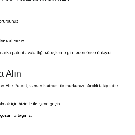
korursunuz
tına alırsınız
, marka patent avukatlığı süreçlerine girmeden önce
önleyici
a Alın
n Efor Patent, uzman kadrosu ile markanızı sürekli takip eder
ak için bizimle iletişime geçin.
 çözüm ortağınız.