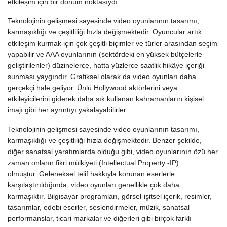
etkileşim için bir dönüm noktasıydı.
Teknolojinin gelişmesi sayesinde video oyunlarının tasarımı,
karmaşıklığı ve çeşitliliği hızla değişmektedir. Oyuncular artık
etkileşim kurmak için çok çeşitli biçimler ve türler arasından seçim
yapabilir ve AAA oyunlarının (sektördeki en yüksek bütçelerle
geliştirilenler) düzinelerce, hatta yüzlerce saatlik hikâye içeriği
sunması yaygındır. Grafiksel olarak da video oyunları daha
gerçekçi hale geliyor. Ünlü Hollywood aktörlerini veya
etkileyicilerini giderek daha sık kullanan kahramanların kişisel
imajı gibi her ayrıntıyı yakalayabilirler.
Teknolojinin gelişmesi sayesinde video oyunlarının tasarımı,
karmaşıklığı ve çeşitliliği hızla değişmektedir.
Benzer şekilde,
diğer sanatsal yaratımlarda olduğu gibi, video oyunlarının özü her
zaman onların fikri mülkiyeti (Intellectual Property -IP)
olmuştur. Geleneksel telif hakkıyla korunan eserlerle
karşılaştırıldığında, video oyunları genellikle çok daha
karmaşıktır. Bilgisayar programları, görsel-işitsel içerik, resimler,
tasarımlar, edebi eserler, seslendirmeler, müzik, sanatsal
performanslar, ticari markalar ve diğerleri gibi birçok farklı