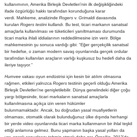
kullanımının, Amerika Birleşik Devletleri’nin ilk değişikliğindeki
ifade özgürlüğü hakkı tarafından korunduğuna karar
verdi. Mahkeme, analizinde
Rogers
v.
Grimaldi
davasında
kurulan
Rogers testini kullandı.
Bu test, ticari markanın sanatsal
amaçlarla kullanılması ve tüketicileri yanıltmaması durumunda
ticari marka ihlali iddialarının reddedilmesine izin verir. Bölge
mahkemesinin şu sonuca vardığı gibi: “Eğer gerçekçilik sanatsal
bir hedefse, o zaman modern savaş oyunlarında gerçek ordular
tarafından kullanılan araçların varlığı kuşkusuz bu hedefi daha da
ileriye taşıyor.”
Humvee
vakası oyun endüstrisi için kesin bir atılım olmasına
rağmen, etkileri yalnızca
Rogers
testinin geçerli olduğu Amerika
Birleşik Devletleri’ne genişletilebilir. Dünya genelindeki diğer çoğu
yargı bölgesinde, ticari markaların sanatsal amaçlarla
kullanılmasına açıkça izin veren hükümler
bulunmamaktadır. Ancak, bu doğrudan yasal muafiyetlerin
olmaması, otomatik olarak bulunduğunuz ülke dışında herhangi
bir yerde video oyunlarında ticari marka kullanmanın bir ihlal teşkil
ettiği anlamına gelmez. Bunu yapmanın başka yasal yolları da
var, ancak sonuçlarını tahmin etmek daha zor. Örneğin, 2012’de