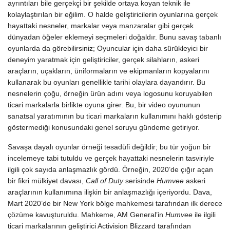
ayrıntıları bile gerçekçi bir şekilde ortaya koyan teknik ile
kolaylaştırılan bir eğilim. O halde geliştiricilerin oyunlarına gerçek
hayattaki nesneler, markalar veya manzaralar gibi gerçek
dünyadan öğeler eklemeyi seçmeleri doğaldır. Bunu savaş tabanlı
oyunlarda da görebilirsiniz; Oyuncular için daha sürükleyici bir
deneyim yaratmak için geliştiriciler, gerçek silahların, askeri
araçların, uçakların, üniformaların ve ekipmanların kopyalarını
kullanarak bu oyunları genellikle tarihi olaylara dayandırır. Bu
nesnelerin çoğu, örneğin ürün adını veya logosunu koruyabilen
ticari markalarla birlikte oyuna girer. Bu, bir video oyununun
sanatsal yaratımının bu ticari markaların kullanımını haklı gösterip
göstermediği konusundaki genel soruyu gündeme getiriyor.
Savaşa dayalı oyunlar örneği tesadüfi değildir; bu tür yoğun bir
incelemeye tabi tutuldu ve gerçek hayattaki nesnelerin tasviriyle
ilgili çok sayıda anlaşmazlık gördü. Örneğin, 2020’de çığır açan
bir fikri mülkiyet davası,
Call of Duty
serisinde
Humvee
askeri
araçlarının kullanımına ilişkin bir anlaşmazlığı içeriyordu. Dava,
Mart 2020’de bir New York bölge mahkemesi tarafından ilk derece
çözüme kavuşturuldu. Mahkeme, AM General’in
Humvee
ile ilgili
ticari markalarının geliştirici Activision Blizzard tarafından