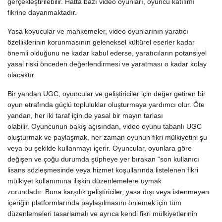
gerçekleştirilebilir. Hatta bazı video oyunları, oyuncu katılımı
fikrine dayanmaktadır.
Yasa koyucular ve mahkemeler, video oyunlarının yaratıcı
özelliklerinin korunmasının geleneksel kültürel eserler kadar
önemli olduğunu ne kadar kabul ederse, yaratıcıların potansiyel
yasal riski önceden değerlendirmesi ve yaratması o kadar kolay
olacaktır.
Bir yandan UGC, oyuncular ve geliştiriciler için değer getiren bir
oyun etrafında güçlü topluluklar oluşturmaya yardımcı olur. Öte
yandan, her iki taraf için de yasal bir mayın tarlası
olabilir. Oyuncunun bakış açısından, video oyunu tabanlı UGC
oluşturmak ve paylaşmak, her zaman oyunun fikri mülkiyetini şu
veya bu şekilde kullanmayı içerir. Oyuncular, oyunlara göre
değişen ve çoğu durumda şüpheye yer bırakan “son kullanıcı
lisans sözleşmesinde veya hizmet koşullarında listelenen fikri
mülkiyet kullanımına ilişkin düzenlemelere uymak
zorundadır. Buna karşılık geliştiriciler, yasa dışı veya istenmeyen
içeriğin platformlarında paylaşılmasını önlemek için tüm
düzenlemeleri tasarlamalı ve ayrıca kendi fikri mülkiyetlerinin