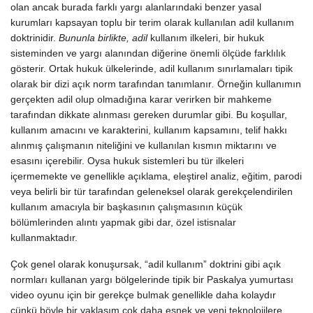
olan ancak burada farklı yargı alanlarındaki benzer yasal
kurumları kapsayan toplu bir terim olarak kullanılan adil kullanım
doktrinidir.
Bununla birlikte, adil
kullanım ilkeleri, bir hukuk
sisteminden ve yargı alanından diğerine önemli ölçüde farklılık
gösterir. Ortak hukuk ülkelerinde, adil kullanım sınırlamaları
tipik
olarak bir dizi açık norm tarafından tanımlanır
.
Örneğin kullanımın
gerçekten adil
olup olmadığına karar verirken bir mahkeme
tarafından dikkate alınması gereken durumlar gibi. Bu koşullar,
kullanım amacını ve karakterini, kullanım kapsamını, telif hakkı
alınmış çalışmanın niteliğini ve kullanılan kısmın miktarını ve
esasını içerebilir. Oysa hukuk sistemleri bu tür ilkeleri
içermemekte ve genellikle açıklama, eleştirel analiz, eğitim, parodi
veya belirli bir tür tarafından geleneksel olarak gerekçelendirilen
kullanım amacıyla bir başkasının çalışmasının küçük
bölümlerinden alıntı yapmak gibi dar, özel istisnalar
kullanmaktadır.
Çok genel olarak konuşursak, “adil kullanım” doktrini gibi açık
normları kullanan yargı bölgelerinde tipik bir Paskalya yumurtası
video oyunu için bir gerekçe bulmak genellikle daha kolaydır
çünkü böyle bir yaklaşım çok daha esnek ve yeni teknolojilere