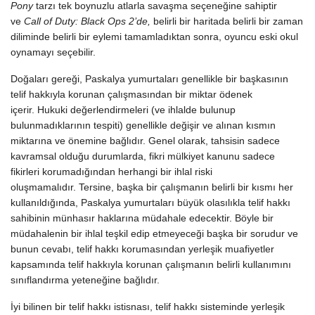
Pony
tarzı tek boynuzlu atlarla savaşma seçeneğine sahiptir
ve
Call of Duty: Black Ops 2’de,
belirli bir haritada belirli bir zaman
diliminde belirli bir eylemi tamamladıktan sonra, oyuncu eski okul
oynamayı seçebilir.
Doğaları gereği, Paskalya yumurtaları genellikle bir başkasının
telif hakkıyla korunan çalışmasından bir miktar ödenek
içerir. Hukuki değerlendirmeleri (ve ihlalde bulunup
bulunmadıklarının tespiti) genellikle değişir ve alınan kısmın
miktarına ve önemine bağlıdır. Genel olarak, tahsisin sadece
kavramsal olduğu durumlarda, fikri mülkiyet kanunu sadece
fikirleri korumadığından herhangi bir ihlal riski
oluşmamalıdır. Tersine, başka bir çalışmanın belirli bir kısmı her
kullanıldığında, Paskalya yumurtaları büyük olasılıkla telif hakkı
sahibinin münhasır haklarına müdahale edecektir. Böyle bir
müdahalenin bir ihlal teşkil edip etmeyeceği başka bir sorudur ve
bunun cevabı, telif hakkı korumasından yerleşik muafiyetler
kapsamında telif hakkıyla korunan çalışmanın belirli kullanımını
sınıflandırma yeteneğine bağlıdır.
İyi bilinen bir telif hakkı istisnası, telif hakkı sisteminde yerleşik