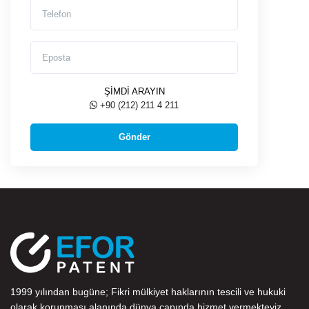
Telefon
Eposta
ŞİMDİ ARAYIN
+90 (212) 211 4 211
1999 yılından bugüne; Fikri mülkiyet haklarının tescili ve hukuki
olarak korunması alanında dünya çapında hizmet vermekteyiz.