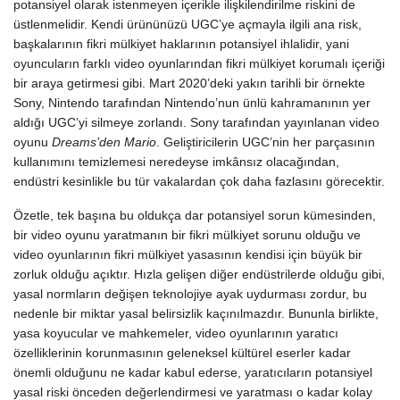
potansiyel olarak istenmeyen içerikle ilişkilendirilme riskini de
üstlenmelidir. Kendi ürününüzü UGC’ye açmayla ilgili ana risk,
başkalarının fikri mülkiyet haklarının potansiyel ihlalidir, yani
oyuncuların farklı video oyunlarından fikri mülkiyet korumalı içeriği
bir araya getirmesi gibi. Mart 2020’deki yakın tarihli bir örnekte
Sony, Nintendo tarafından Nintendo’nun ünlü kahramanının yer
aldığı UGC’yi silmeye zorlandı. Sony tarafından yayınlanan video
oyunu
Dreams’den
Mario
. Geliştiricilerin UGC’nin her parçasının
kullanımını temizlemesi neredeyse imkânsız olacağından,
endüstri kesinlikle bu tür vakalardan çok daha fazlasını görecektir.
Özetle, tek başına bu oldukça dar potansiyel sorun kümesinden,
bir video oyunu yaratmanın bir fikri mülkiyet sorunu olduğu ve
video oyunlarının fikri mülkiyet yasasının kendisi için büyük bir
zorluk olduğu açıktır. Hızla gelişen diğer endüstrilerde olduğu gibi,
yasal normların değişen teknolojiye ayak uydurması zordur, bu
nedenle bir miktar yasal belirsizlik kaçınılmazdır. Bununla birlikte,
yasa koyucular ve mahkemeler, video oyunlarının yaratıcı
özelliklerinin korunmasının geleneksel kültürel eserler kadar
önemli olduğunu ne kadar kabul ederse, yaratıcıların potansiyel
yasal riski önceden değerlendirmesi ve yaratması o kadar kolay