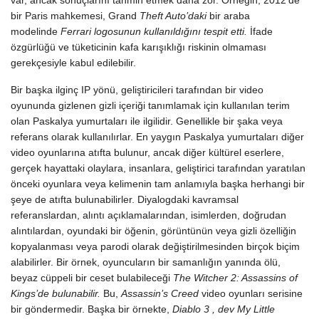
bir Paris mahkemesi, Grand
Theft Auto’daki
bir araba
modelinde
Ferrari logosunun kullanıldığını tespit etti.
İfade
özgürlüğü ve tüketicinin kafa karışıklığı riskinin olmaması
gerekçesiyle kabul edilebilir.
Bir başka ilginç IP yönü, geliştiricileri tarafından bir video
oyununda gizlenen gizli içeriği tanımlamak için kullanılan terim
olan Paskalya yumurtaları ile ilgilidir. Genellikle bir şaka veya
referans olarak kullanılırlar. En yaygın Paskalya yumurtaları diğer
video oyunlarına atıfta bulunur, ancak diğer kültürel eserlere,
gerçek hayattaki olaylara, insanlara, geliştirici tarafından yaratılan
önceki oyunlara veya kelimenin tam anlamıyla başka herhangi bir
şeye de atıfta bulunabilirler. Diyalogdaki kavramsal
referanslardan, alıntı açıklamalarından, isimlerden, doğrudan
alıntılardan, oyundaki bir öğenin, görüntünün veya gizli özelliğin
kopyalanması veya parodi olarak değiştirilmesinden birçok biçim
alabilirler. Bir örnek, oyuncuların bir samanlığın yanında ölü,
beyaz cüppeli bir ceset bulabileceği
The Witcher 2: Assassins of
Kings’de bulunabilir.
Bu,
Assassin’s Creed
video oyunları serisine
bir göndermedir. Başka bir örnekte,
Diablo 3 , dev My Little